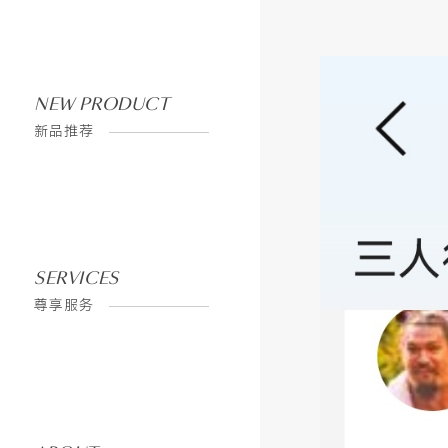
CONTINUOUSLY CREATE A BETTER LIFE FOR HUMANS
CONTINUOUSLY CREATE A BETTER LIFE FOR HUMANS
ABOUT
SHOP
关
直
NEW PRODUCT
于
营
新品推荐
三
店
人
面
行
SERVICES
尊享服务