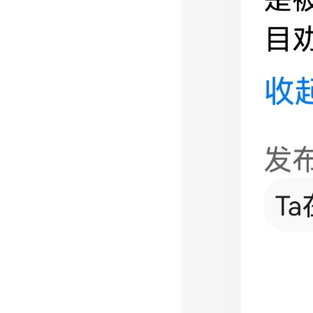
简
介
荣
誉
资
质
品
官
牌
方
优
实
势
体
产
店
品